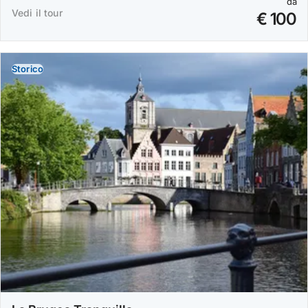
da
Vedi il tour
€ 100
Storico