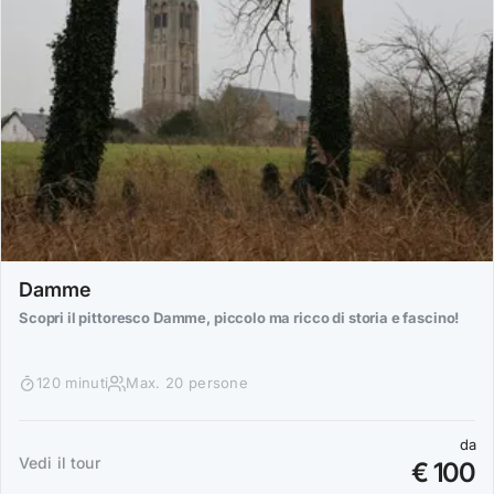
Damme
Scopri il pittoresco Damme, piccolo ma ricco di storia e fascino!
120 minuti
Max. 20 persone
da
Vedi il tour
€ 100