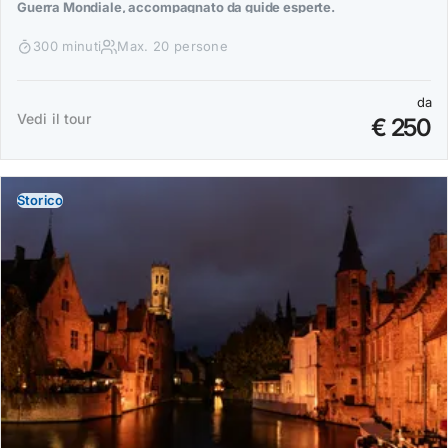
Guerra Mondiale, accompagnato da guide esperte.
300 minuti
Max. 20 persone
da
Vedi il tour
€ 250
Storico