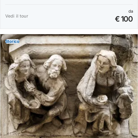
da
Vedi il tour
€ 100
Storico