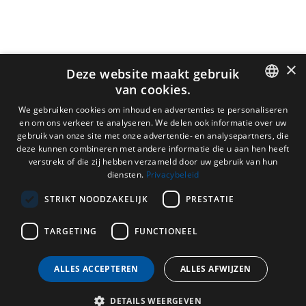
×
Deze website maakt gebruik
van cookies.
DUTCH
We gebruiken cookies om inhoud en advertenties te personaliseren
en om ons verkeer te analyseren. We delen ook informatie over uw
ENGLISH
gebruik van onze site met onze advertentie- en analysepartners, die
deze kunnen combineren met andere informatie die u aan hen heeft
FRENCH
verstrekt of die zij hebben verzameld door uw gebruik van hun
diensten.
Privacybeleid
GERMAN
STRIKT NOODZAKELIJK
PRESTATIE
TARGETING
FUNCTIONEEL
ALLES ACCEPTEREN
ALLES AFWIJZEN
DETAILS WEERGEVEN