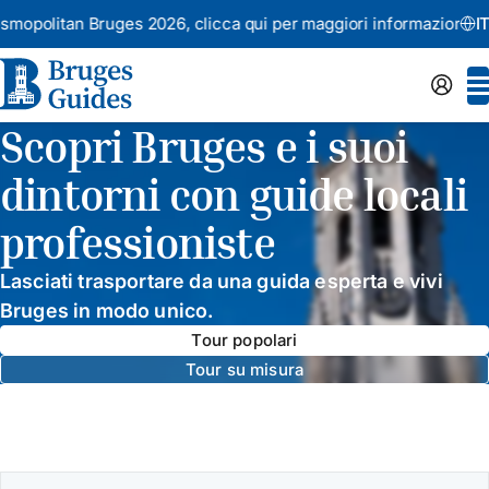
itan Bruges 2026,
clicca qui per maggiori informazioni
Annu
IT
Scopri Bruges e i suoi
dintorni con guide locali
professioniste
Lasciati trasportare da una guida esperta e vivi
Bruges in modo unico.
Tour popolari
Tour su misura