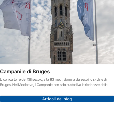
Campanile di Bruges
L'iconica torre del XIII secolo, alta 83 metri, domina da secoli lo skyline di
Bruges. Nel Medioevo, il Campanile non solo custodiva le ricchezze della
città, ma ospitava anche gli archivi cittadini. Le campane scandivano la vita
quotidiana degli abitanti di Bruges e avvertivano di pericoli e incendi.Tuttavia,
Articoli del blog
la torre non è stata risparmiata dalle disgrazie nel corso della sua lunga storia.
Tre gravi incendi hanno colpito il Campanile e hanno lasciato il segno.Il primo
incendio: 1280Si ritiene che un complesso di sale con il campanile fosse