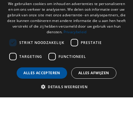
settimana, che ancora oggi scandiscono i giorni a Bruges.Il Campanile di
DUTCH
We gebruiken cookies om inhoud en advertenties te personaliseren
Bruges: un simbolo di resilienza, storia e splendore che continua ad
en om ons verkeer te analyseren. We delen ook informatie over uw
ENGLISH
affascinare generazioni.
gebruik van onze site met onze advertentie- en analysepartners, die
deze kunnen combineren met andere informatie die u aan hen heeft
FRENCH
verstrekt of die zij hebben verzameld door uw gebruik van hun
diensten.
Privacybeleid
GERMAN
STRIKT NOODZAKELIJK
PRESTATIE
TARGETING
FUNCTIONEEL
ALLES ACCEPTEREN
ALLES AFWIJZEN
DETAILS WEERGEVEN