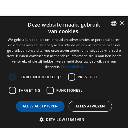
×
Deze website maakt gebruik
van cookies.
DUTCH
We gebruiken cookies om inhoud en advertenties te personaliseren
en om ons verkeer te analyseren. We delen ook informatie over uw
ENGLISH
gebruik van onze site met onze advertentie- en analysepartners, die
deze kunnen combineren met andere informatie die u aan hen heeft
FRENCH
verstrekt of die zij hebben verzameld door uw gebruik van hun
diensten.
Privacybeleid
GERMAN
STRIKT NOODZAKELIJK
PRESTATIE
TARGETING
FUNCTIONEEL
ALLES ACCEPTEREN
ALLES AFWIJZEN
DETAILS WEERGEVEN