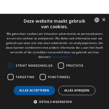
×
Deze website maakt gebruik
van cookies.
DUTCH
We gebruiken cookies om inhoud en advertenties te personaliseren
en om ons verkeer te analyseren. We delen ook informatie over uw
ENGLISH
gebruik van onze site met onze advertentie- en analysepartners, die
deze kunnen combineren met andere informatie die u aan hen heeft
FRENCH
verstrekt of die zij hebben verzameld door uw gebruik van hun
diensten.
Privacybeleid
GERMAN
STRIKT NOODZAKELIJK
PRESTATIE
TARGETING
FUNCTIONEEL
ALLES ACCEPTEREN
ALLES AFWIJZEN
DETAILS WEERGEVEN