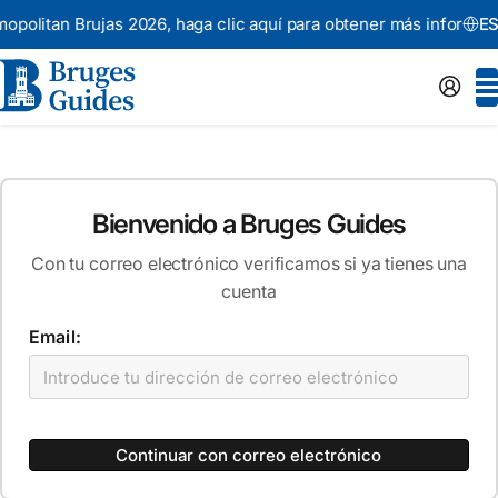
politan Brujas 2026,
haga clic aquí para obtener más informació
ES
Bienvenido a Bruges Guides
Con tu correo electrónico verificamos si ya tienes una
cuenta
Email:
Continuar con correo electrónico