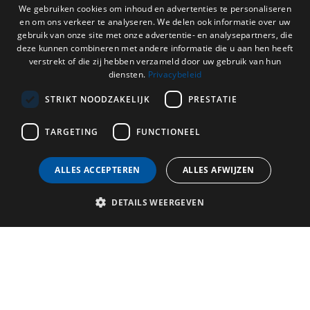
carillonneur de la ciudad, Wim Berteloot, toca las 47 campanas tres veces
DUTCH
We gebruiken cookies om inhoud en advertenties te personaliseren
por semana, que aún marcan los días en Brujas.El campanario de Brujas: un
en om ons verkeer te analyseren. We delen ook informatie over uw
ENGLISH
símbolo de resistencia, historia y esplendor que sigue fascinando a
gebruik van onze site met onze advertentie- en analysepartners, die
generaciones.
deze kunnen combineren met andere informatie die u aan hen heeft
FRENCH
verstrekt of die zij hebben verzameld door uw gebruik van hun
diensten.
Privacybeleid
GERMAN
STRIKT NOODZAKELIJK
PRESTATIE
TARGETING
FUNCTIONEEL
ALLES ACCEPTEREN
ALLES AFWIJZEN
DETAILS WEERGEVEN