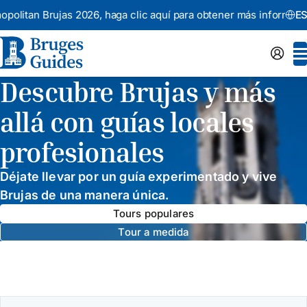
 Brujas 2026,
haga clic aquí para obtener más información.
ES
Descubre Brujas y más
allá con guías locales
profesionales
Déjate llevar por un guía experimentado y vive
Brujas de una manera única.
Tours populares
Tour a medida