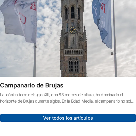
Campanario de Brujas
La icónica torre del siglo XIII, con 83 metros de altura, ha dominado el
horizonte de Brujas durante siglos. En la Edad Media, el campanario no solo
protegía las riquezas de la ciudad, sino que también albergaba los archivos
municipales. Las campanas marcaban la vida diaria de los habitantes de
Ver todos los artículos
Brujas y advertían sobre peligros e incendios.Sin embargo, la torre no ha
estado exenta de desgracias a lo largo de su larga historia. Tres graves
incendios afectaron el campanario y dejaron su huella.El primer incendio: