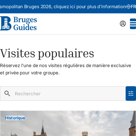
ruges 2026,
cliquez ici pour plus d'informations
Annonce
: 
FR
Visites populaires
Réservez l'une de nos visites régulières de manière exclusive
et privée pour votre groupe.
Historique