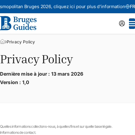
politan Bruges 2026,
cliquez ici pour plus d'informations
FR
A
Privacy Policy
Privacy Policy
Dernière mise à jour : 13 mars 2026
Version : 1,0
Quelles informations collectons-nous, à quelles fins et sur quelle base légale.
Informations de contact.