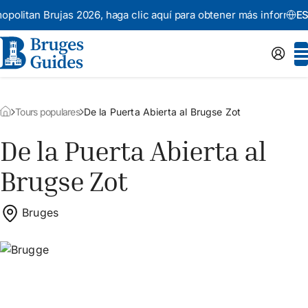
an Brujas 2026,
haga clic aquí para obtener más información.
ES
Tours populares
De la Puerta Abierta al Brugse Zot
De la Puerta Abierta al
Brugse Zot
Bruges