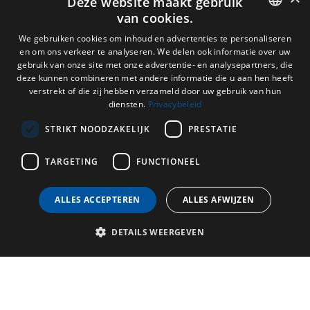
Deze website maakt gebruik
van cookies.
DUTCH
We gebruiken cookies om inhoud en advertenties te personaliseren
en om ons verkeer te analyseren. We delen ook informatie over uw
ENGLISH
gebruik van onze site met onze advertentie- en analysepartners, die
deze kunnen combineren met andere informatie die u aan hen heeft
FRENCH
verstrekt of die zij hebben verzameld door uw gebruik van hun
diensten.
Privacybeleid
GERMAN
STRIKT NOODZAKELIJK
PRESTATIE
TARGETING
FUNCTIONEEL
ALLES ACCEPTEREN
ALLES AFWIJZEN
DETAILS WEERGEVEN