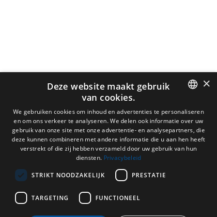
×
Deze website maakt gebruik
van cookies.
DUTCH
We gebruiken cookies om inhoud en advertenties te personaliseren
en om ons verkeer te analyseren. We delen ook informatie over uw
ENGLISH
gebruik van onze site met onze advertentie- en analysepartners, die
deze kunnen combineren met andere informatie die u aan hen heeft
FRENCH
verstrekt of die zij hebben verzameld door uw gebruik van hun
diensten.
Privacybeleid
GERMAN
STRIKT NOODZAKELIJK
PRESTATIE
TARGETING
FUNCTIONEEL