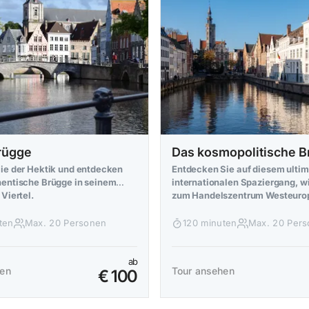
Brügge
Das kosmopolitische 
Sie der Hektik und entdecken
Entdecken Sie auf diesem ultim
hentische Brügge in seinem
internationalen Spaziergang, w
 Viertel.
zum Handelszentrum Westeuro
heranwuchs.
ten
Max. 20 Personen
120 minuten
Max. 20 Per
ab
hen
Tour ansehen
€ 100