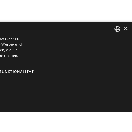
×
nverkehr zu
e Werbe- und
DUTCH
n, die Sie
ENGLISH
melt haben.
FRENCH
FUNKTIONALITÄT
GERMAN