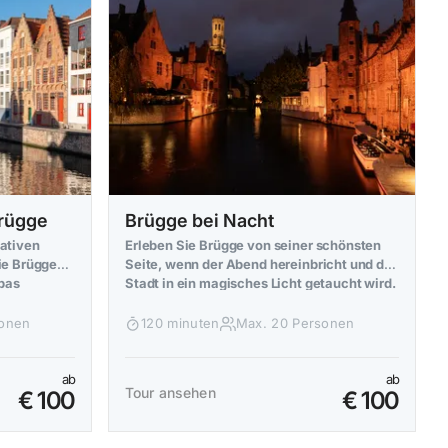
Brügge
Brügge bei Nacht
ativen
Erleben Sie Brügge von seiner schönsten
ie Brügge
Seite, wenn der Abend hereinbricht und die
pas
Stadt in ein magisches Licht getaucht wird.
sonen
120 minuten
Max. 20 Personen
ab
ab
Tour ansehen
€ 100
€ 100