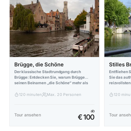
Brügge, die Schöne
Stilles 
Der klassische Stadtrundgang durch
Entfliehen 
Brügge: Entdecken Sie, warum Brügge
Sie das aut
seinen Beinamen „die Schöne“ mehr als
reizvollsten
verdient hat.
120 minuten
Max. 20 Personen
120 minu
ab
Tour ansehen
Tour anse
€ 100