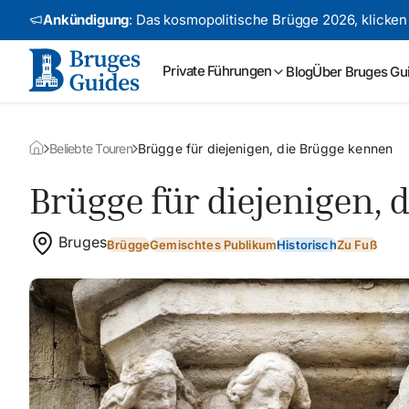
Ankündigung
: Das kosmopolitische Brügge 2026,
klicken
Private Führungen
Blog
Über Bruges Gu
Beliebte Touren
Brügge für diejenigen, die Brügge kennen
Brügge für diejenigen, 
Bruges
Brügge
Gemischtes Publikum
Historisch
Zu Fuß