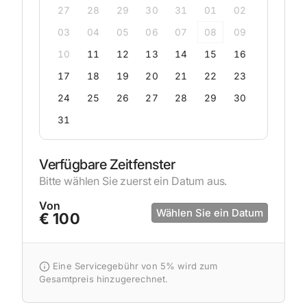
27
28
29
30
31
01
02
03
04
05
06
07
08
09
10
11
12
13
14
15
16
17
18
19
20
21
22
23
24
25
26
27
28
29
30
31
Verfügbare Zeitfenster
Bitte wählen Sie zuerst ein Datum aus.
Von
Wählen Sie ein Datum
€ 100
Eine Servicegebühr von 5% wird zum
Gesamtpreis hinzugerechnet.